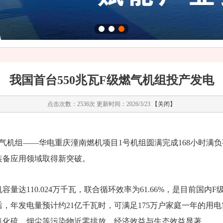
我国首台550兆瓦F级燃气机组投产发电
点击次数：2536次 更新时间：2026/3/23
【关闭】
级燃气机组——华电重庆潼南燃机项目1号机组圆满完成168小时
装备应用领域取得新突破。
量达110.024万千瓦，联合循环效率为61.66%，是目前国内
，年发电量预计约21亿千瓦时，可满足175万户家庭一年的用电
氧化硫、烟尘等污染物近零排放，经济效益与生态效益显著。