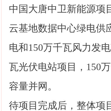
中国大唐中卫新能源项
云基地数据中心绿电供应
电和150万千瓦风力发
瓦光伏电站项目，150
容量并网。
待项目完成后，整体项