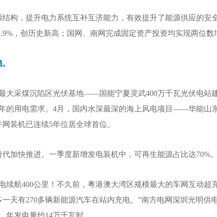
源结构，提升电力系统互补互济能力，有效提升了能源供应的安
长8.9%，创历史新高；国网、南网完成固定资产投资均实现两位数
稳。
最大采煤沉陷区光伏基地——国能宁夏灵武400万千瓦光伏电站
庭一年的用电需求。4月，国内水深最深的海上风电项目——华能山
并网装机已连续5年位居全球首位。
代加快推进。一季度新增发电装机中，可再生能源占比达70%
电续航400公里！不久前，粤港澳大湾区规模最大的车网互动超
多一天有270多辆新能源汽车在站内充电。”南方电网深圳光明
，年发电量约14万千瓦时。