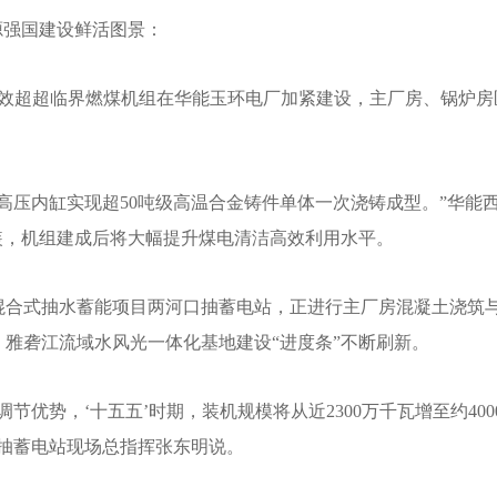
源强国建设鲜活图景：
高效超超临界燃煤机组在华能玉环电厂加紧建设，主厂房、锅炉房
高压内缸实现超50吨级高温合金铸件单体一次浇铸成型。”华能
装，机组建成后将大幅提升煤电清洁高效利用水平。
混合式抽水蓄能项目两河口抽蓄电站，正进行主厂房混凝土浇筑
雅砻江流域水风光一体化基地建设“进度条”不断刷新。
节优势，‘十五五’时期，装机规模将从近2300万千瓦增至约400
口抽蓄电站现场总指挥张东明说。