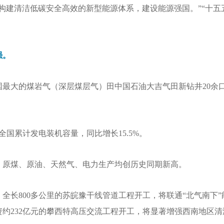
构建清洁低碳安全高效的新型能源体系，建设能源强国。”“十五
强。
国最大的煤岩气（深层煤层气）田中国石油大吉气田新钻井20余
全国累计发电装机容量，同比增长15.5%。
，原煤、原油、天然气、电力生产均创历史同期新高。
全长800多公里的苏皖豫干线管道工程开工，将联通“北气南下
约232亿元的攀西特高压交流工程开工，将显著增强西南地区